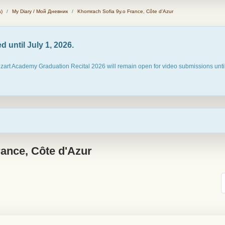
)
My Diary / Мой Дневник
Khomrach Sofia 9y.o France, Côte d'Azur
 until July 1, 2026.
ozart Academy Graduation Recital 2026 will remain open for video submissions until
ance, Côte d'Azur