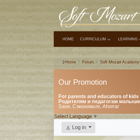
HOME
CURRICULUM
LEARNING
Home
Forum
Soft Mozart Academy
Our Promotion
For parents and educators of kids 
Родителям и педагогам малышей
Save, Сэкономьте, Ahorrar
Select Language
▼
Log in