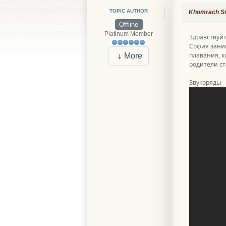
TOPIC AUTHOR
Khomrach Sof
Offline
Platinum Member
Здравствуйт
София заним
плавания, к
More
родители ст
Звукоряды