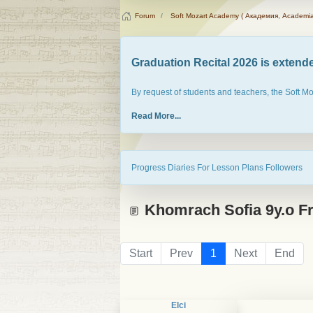
Forum
Soft Mozart Academy ( Академия, Academia
Graduation Recital 2026 is extended
By request of students and teachers, the Soft M
Read More...
Progress Diaries For Lesson Plans Followers
Khomrach Sofia 9y.o Fr
Start
Prev
1
Next
End
Elci