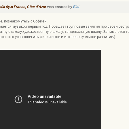
ia 9y.o France, Côte d'Azur
was created by
Elci
е, познакомьтесь с Софией.
ается музыкой первый год. Посещает групповые занятия про своей сестр
онную школу,художественную школу, танцевальную школу. Занимаются те
араются уравновесить физическое и интеллектуальное развитие.)