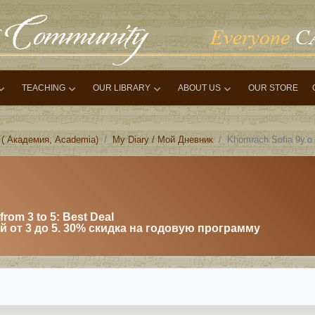
TEACHING
OUR LIBRARY
ABOUT US
OUR STORE
 ( Академия, Academia)
My Diary / Мой Дневник
Khomrach Sofia 9y.o 
from 3 to 5: Best Deal
 от 3 до 5. 30% скидка на годовую программу