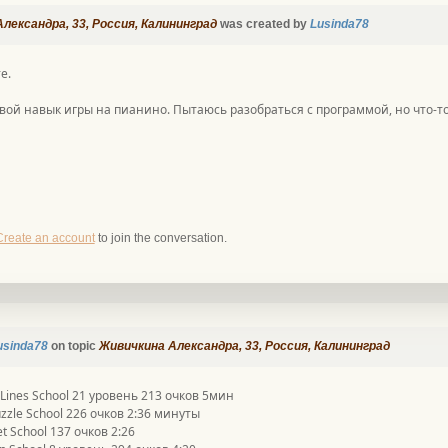
лександра, 33, Россия, Калининград
was created by
Lusinda78
е.
вой навык игры на пианино. Пытаюсь разобраться с программой, но что-то
Create an account
to join the conversation.
usinda78
on topic
Живичкина Александра, 33, Россия, Калининград
t Lines School 21 уровень 213 очков 5мин
uzzle School 226 очков 2:36 минуты
t School 137 очков 2:26