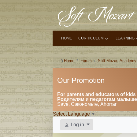
HOME
CURRICULUM
LEARNING
Home
Forum
Soft Mozart Academy
Our Promotion
For parents and educators of kids 
Родителям и педагогам малышей
Save, Сэкономьте, Ahorrar
Select Language
▼
Log in