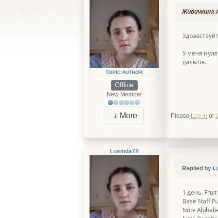
Живичкина А
Здравствуйт
У меня нуле
дальше.
TOPIC AUTHOR
Offline
New Member
More
Please
Log in
or
Lusinda78
Replied by
L
1 день. Frui
Base Staff P
Note Alphabe