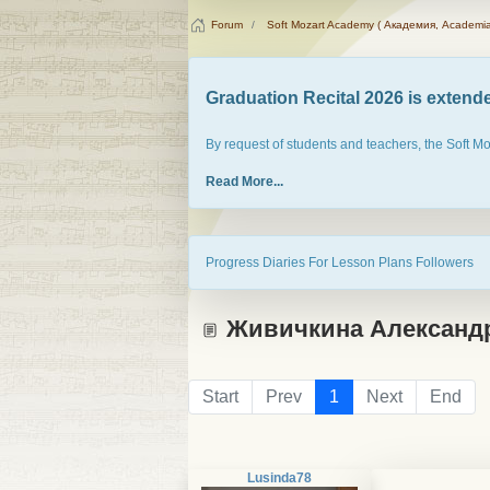
Forum
Soft Mozart Academy ( Академия, Academia
Graduation Recital 2026 is extended
By request of students and teachers, the Soft M
Read More...
Progress Diaries For Lesson Plans Followers
Живичкина Александра
Start
Prev
1
Next
End
Lusinda78