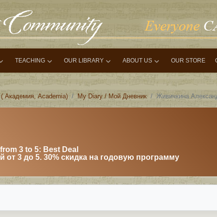
TEACHING
OUR LIBRARY
ABOUT US
OUR STORE
 ( Академия, Academia)
My Diary / Мой Дневник
Живичкина Александ
from 3 to 5: Best Deal
 от 3 до 5. 30% скидка на годовую программу