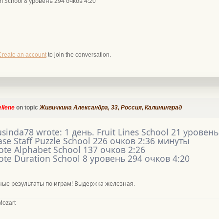
n School 8 уровень 294 очков 4:20
Create an account
to join the conversation.
ellene
on topic
Живичкина Александра, 33, Россия, Калининград
usinda78 wrote: 1 день. Fruit Lines School 21 урове
ase Staff Puzzle School 226 очков 2:36 минуты
ote Alphabet School 137 очков 2:26
ote Duration School 8 уровень 294 очков 4:20
ные результаты по играм! Выдержка железная.
Mozart