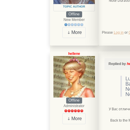
Note Duratio
TOPIC AUTHOR
Offline
New Member
More
Please
Log in
or
hellene
Replied by
h
L
B
N
N
Offline
Administrator
У Вас отлич
More
Back to the 