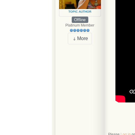
TOPIC AUTHOR
Offline
Platinum Member
More
Please
Log in
o