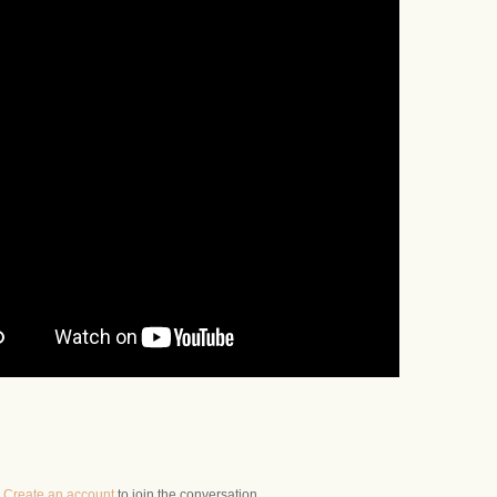
r
Create an account
to join the conversation.