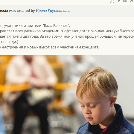
15 Jun 2
ussia
was created by
Ирина Грунюшкина
е, участники и зрители "Бала Бабочек".
равляет всех учеников Академии "Софт Моцарт" с окончанием учебного го
ается почти два года. За это время мой ученик прошел большой, интерес
 впереди.)
 настроения и новых высот всем участникам концерта!