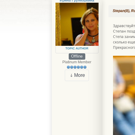
Ирина Грунюшкина
Stepan(8), R
Здравствуйт
Степан позд
Степа заним
сколько еще
Прекрасного
TOPIC AUTHOR
Offline
Platinum Member
More