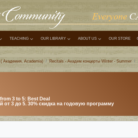
TEACHING
OUR LIBRARY
ABOUT US
OUR STORE
 ( Академия, Academia)
Recitals - Академ концерты Winter - Summer
from 3 to 5: Best Deal
 от 3 до 5. 30% скидка на годовую программу