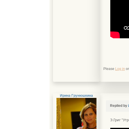
Please
Log in
o
Ирина Грунюшкина
Replied by
Э.Григ "Утр