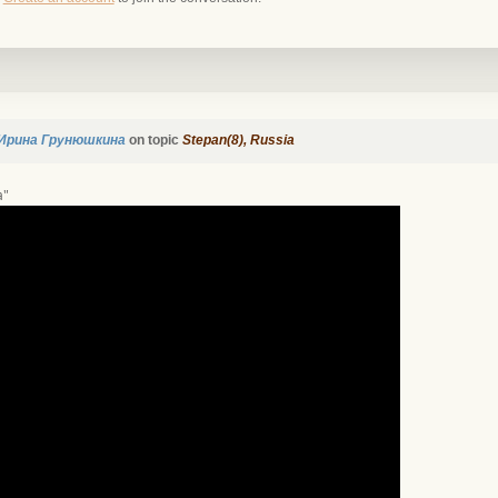
Ирина Грунюшкина
on topic
Stepan(8), Russia
а"