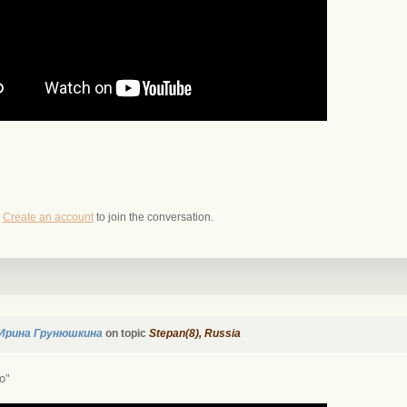
r
Create an account
to join the conversation.
Ирина Грунюшкина
on topic
Stepan(8), Russia
о"