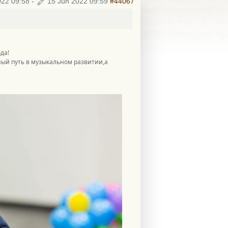
022 09:58
-
15 Jun 2022 09:59
#44067
да!
ный путь в музыкальном развитии,а