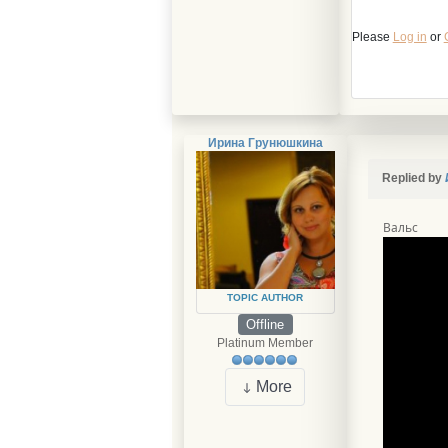
Please
Log in
or
Ирина Грунюшкина
Replied by
Вальс
TOPIC AUTHOR
Offline
Platinum Member
More