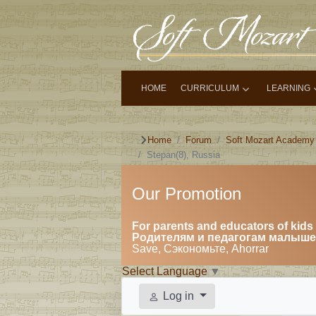
HOME
CURRICULUM
LEARNING
Home
Forum
Soft Mozart Academy
Stepan(8), Russia
Our Promotion
For parents and educators of kids 
Родителям и педагогам малышей
Save, Сэкономьте, Ahorrar
Select Language
▼
Log in