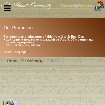
Our Promotion
For parents and educators of kids from 3 to 5: Best Deal
Родителям и педагогам малышей от 3 до 5. 30% скидка на
годовую программу
Save, Сэкономьте, Ahorrar
Select Language
▼
Home
Our Community
Profile