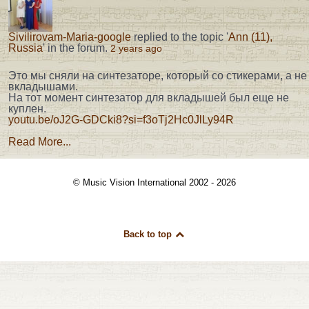
Sivilirovam-Maria-google
replied to the topic '
Ann (11),
Russia
' in the forum.
2 years ago
Это мы сняли на синтезаторе, который со стикерами, а не
вкладышами.
На тот момент синтезатор для вкладышей был еще не
куплен.
youtu.be/oJ2G-GDCki8?si=f3oTj2Hc0JlLy94R
Read More...
© Music Vision International 2002 - 2026
Back to top