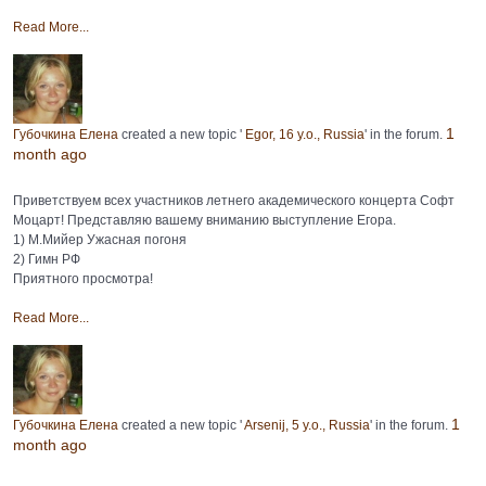
Read More...
1
Губочкина Елена
created a new topic '
Egor, 16 y.o., Russia
' in the forum.
month ago
Приветствуем всех участников летнего академического концерта Софт
Моцарт! Представляю вашему вниманию выступление Егора.
1) М.Мийер Ужасная погоня
2) Гимн РФ
Приятного просмотра!
Read More...
1
Губочкина Елена
created a new topic '
Arsenij, 5 y.o., Russia
' in the forum.
month ago