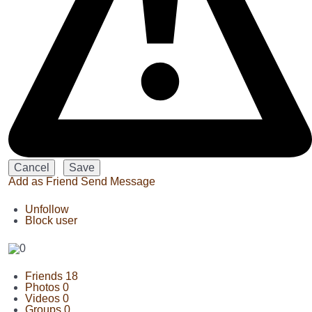
Add as Friend
Send Message
Unfollow
Block user
Friends
18
Photos
0
Videos
0
Groups
0