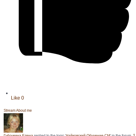
Like
0
Stream
About me
1
Губочкина Елена
replied to the topic '
Чайковский Обучение СМ
' in the forum.