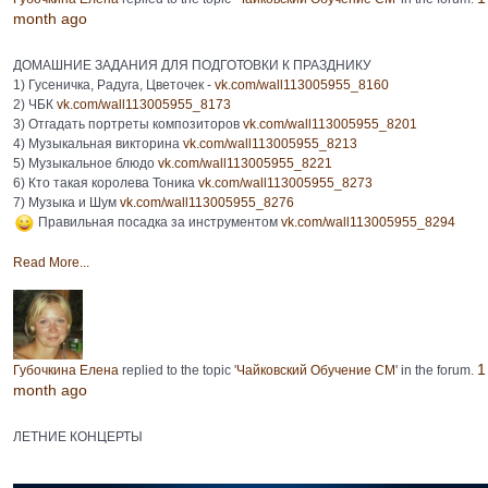
month ago
ДОМАШНИЕ ЗАДАНИЯ ДЛЯ ПОДГОТОВКИ К ПРАЗДНИКУ
1) Гусеничка, Радуга, Цветочек -
vk.com/wall113005955_8160
2) ЧБК
vk.com/wall113005955_8173
3) Отгадать портреты композиторов
vk.com/wall113005955_8201
4) Музыкальная викторина
vk.com/wall113005955_8213
5) Музыкальное блюдо
vk.com/wall113005955_8221
6) Кто такая королева Тоника
vk.com/wall113005955_8273
7) Музыка и Шум
vk.com/wall113005955_8276
Правильная посадка за инструментом
vk.com/wall113005955_8294
Read More...
1
Губочкина Елена
replied to the topic '
Чайковский Обучение СМ
' in the forum.
month ago
ЛЕТНИЕ КОНЦЕРТЫ