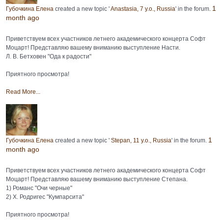
1
Губочкина Елена
created a new topic '
Anastasia, 7 y.o., Russia
' in the forum.
month ago
Приветствуем всех участников летнего академического концерта Софт
Моцарт! Представляю вашему вниманию выступление Насти.
Л. В. Бетховен "Ода к радости"
Приятного просмотра!
Read More...
1
Губочкина Елена
created a new topic '
Stepan, 11 y.o., Russia
' in the forum.
month ago
Приветствуем всех участников летнего академического концерта Софт
Моцарт! Представляю вашему вниманию выступление Степана.
1) Романс "Очи черные"
2) Х. Родригес "Кумпарсита"
Приятного просмотра!