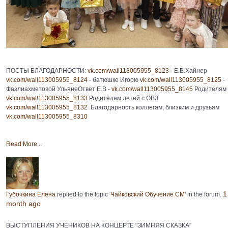
ПОСТЫ БЛАГОДАРНОСТИ:
vk.com/wall113005955_8123
- Е.В.Хайнер
vk.com/wall113005955_8124
- батюшке Игорю
vk.com/wall113005955_8125
-
Фазлиахметовой УльянеОтвет Е.В -
vk.com/wall113005955_8145
Родителям
vk.com/wall113005955_8133
Родителям детей с ОВЗ
vk.com/wall113005955_8132
Благодарность коллегам, близким и друзьям
vk.com/wall113005955_8310
Read More...
1
Губочкина Елена
replied to the topic '
Чайковский Обучение СМ
' in the forum.
month ago
ВЫСТУПЛЕНИЯ УЧЕНИКОВ НА КОНЦЕРТЕ "ЗИМНЯЯ СКАЗКА"