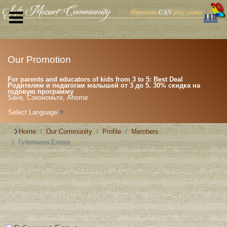
Our Promotion
For parents and educators of kids from 3 to 5: Best Deal
Родителям и педагогам малышей от 3 до 5. 30% скидка на
годовую программу
Save, Сэкономьте, Ahorrar
Select Language
▼
Home
Our Community
Profile
Members
Губочкина Елена