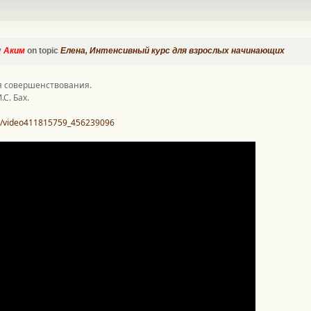
y
Аким
on topic
Елена, Интенсивный курс для взрослых начинающих
я совершенствования.
.С. Бах.
u/video411815759_456239096