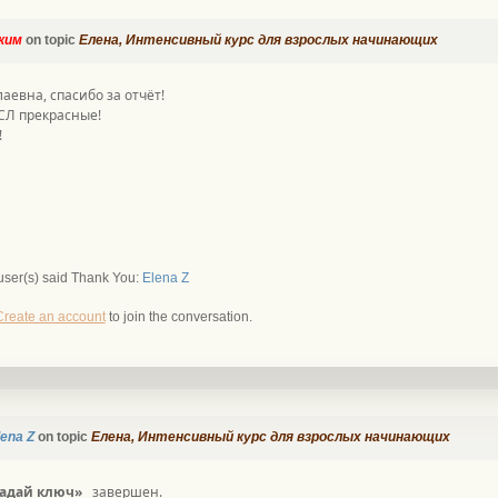
ким
on topic
Елена, Интенсивный курс для взрослых начинающих
аевна, спасибо за отчёт!
СЛ прекрасные!
!
user(s) said Thank You:
Elena Z
Create an account
to join the conversation.
lena Z
on topic
Елена, Интенсивный курс для взрослых начинающих
гадай
ключ»
завершен.