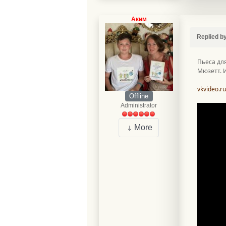
Аким
Replied b
Пьеса дл
Мюзетт. И
vkvideo.r
Offline
Administrator
More