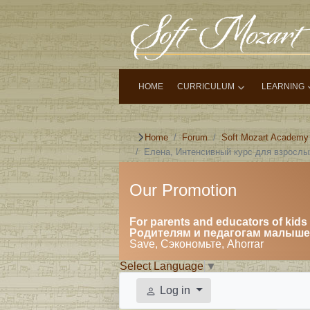
HOME
CURRICULUM
LEARNING
Home
Forum
Soft Mozart Academy
Елена, Интенсивный курс для взросл
Our Promotion
For parents and educators of kids 
Родителям и педагогам малышей
Save, Сэкономьте, Ahorrar
Select Language
▼
Log in