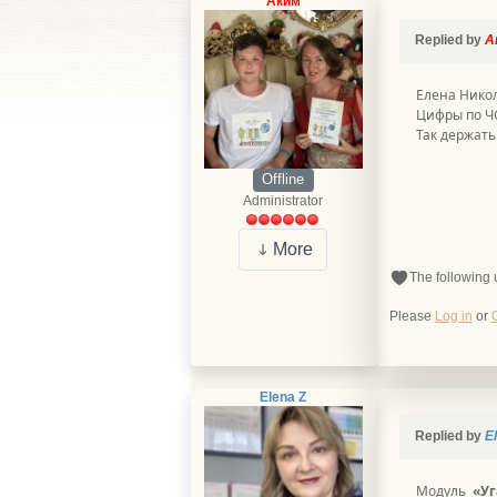
Аким
Replied by
А
Елена Никол
Цифры по Ч
Так держать
Offline
Administrator
More
The following 
Please
Log in
or
Elena Z
Replied by
E
Модуль
«У