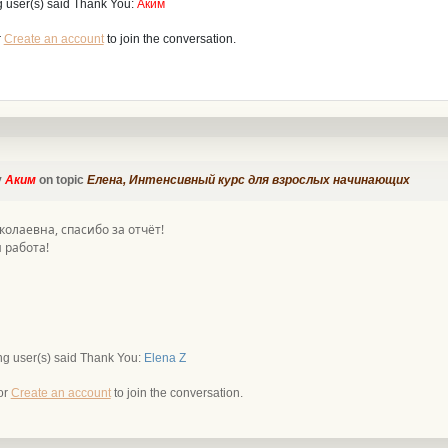
g user(s) said Thank You:
Аким
r
Create an account
to join the conversation.
y
Аким
on topic
Елена, Интенсивный курс для взрослых начинающих
олаевна, спасибо за отчёт!
 работа!
ng user(s) said Thank You:
Elena Z
or
Create an account
to join the conversation.