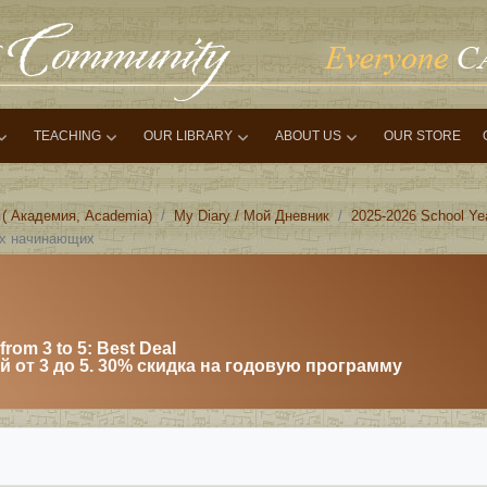
TEACHING
OUR LIBRARY
ABOUT US
OUR STORE
 ( Академия, Academia)
My Diary / Мой Дневник
2025-2026 School Ye
ых начинающих
from 3 to 5: Best Deal
 от 3 до 5. 30% скидка на годовую программу