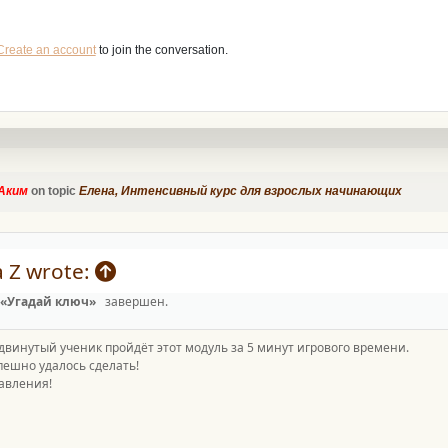
Create an account
to join the conversation.
Аким
on topic
Елена, Интенсивный курс для взрослых начинающих
a Z wrote:
«Угадай
ключ»
завершен.
двинутый ученик пройдёт этот модуль за 5 минут игрового времени.
пешно удалось сделать!
авления!