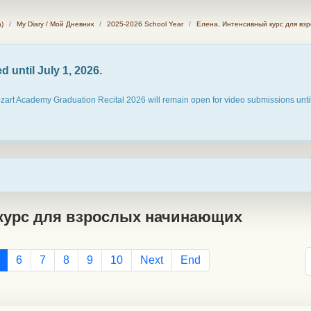
)
My Diary / Мой Дневник
2025-2026 School Year
Елена, Интенсивный курс для вз
 until July 1, 2026.
ozart Academy Graduation Recital 2026 will remain open for video submissions until
курс для взрослых начинающих
6
7
8
9
10
Next
End