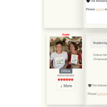
The followin
Please
Log in
o
Аким
Replied b
Елена Ник
Отличная
Offline
Administrator
The followi
More
Please
Log in