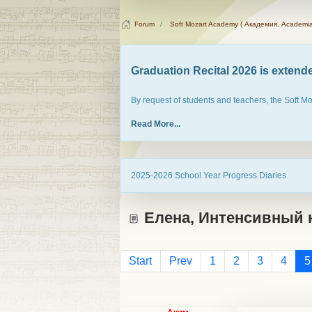
Forum
Soft Mozart Academy ( Академия, Academia
Graduation Recital 2026 is extended
By request of students and teachers, the Soft M
Read More...
2025-2026 School Year Progress Diaries
Елена, Интенсивный 
Start
Prev
1
2
3
4
5