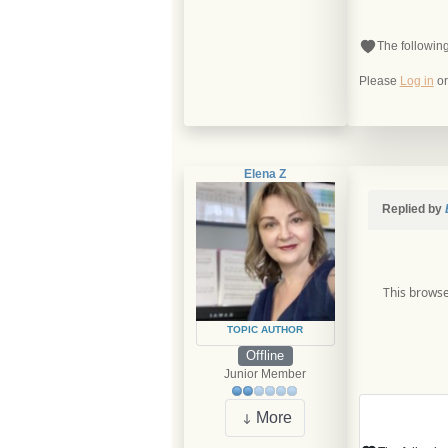
The followin
Please
Log in
o
Elena Z
Replied by
This browse
TOPIC AUTHOR
Offline
Junior Member
More