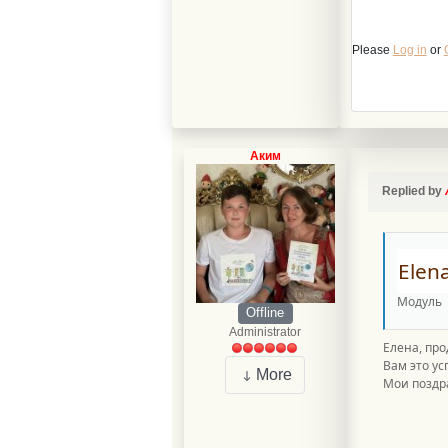
Please
Log in
or
Аким
Replied by
Elen
Модуль
Offline
Administrator
Елена, про
Вам это ус
More
Мои поздр