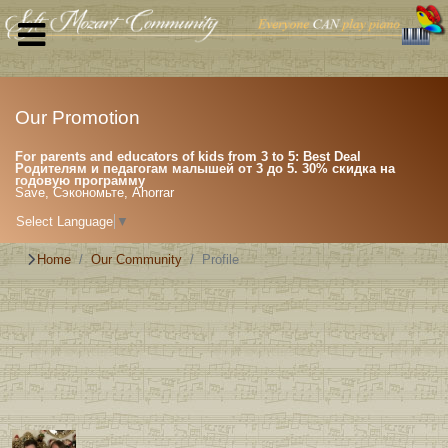
Our Promotion
For parents and educators of kids from 3 to 5: Best Deal
Родителям и педагогам малышей от 3 до 5. 30% скидка на
годовую программу
Save, Сэкономьте, Ahorrar
Select Language
▼
Home
Our Community
Profile