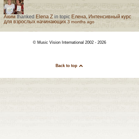
Аким
thanked
Elena Z
in topic
Елена, Интенсивный курс
для взрослых начинающих
3 months ago
© Music Vision International 2002 - 2026
Back to top